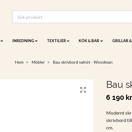
INREDNING
TEXTILIER
KÖK & BAR
GRILLAR 
Hem
Möbler
Bau skrivbord valnöt - Woodman
Bau s
6 190 k
Modernt skri
skrivbord ti
cm.