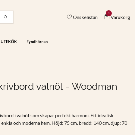
0
Önskelistan
Varukorg
& UTEKÖK
Fyndhörnan
krivbord valnöt - Woodman
r
vbord i valnöt som skapar perfekt harmoni. Ett idealisk
ll enkla och moderna hem. Höjd: 75 cm, bredd: 140 cm, djup: 70