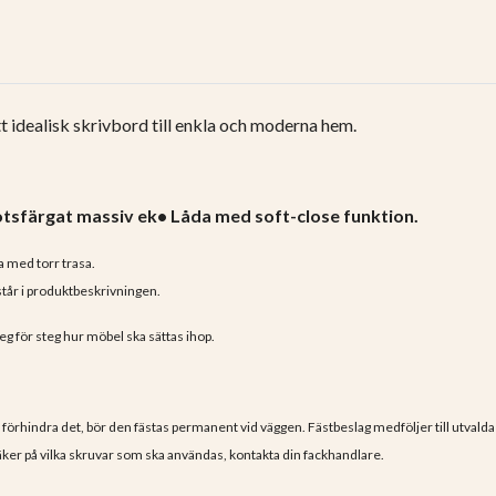
 idealisk skrivbord till enkla och moderna hem.
notsfärgat massiv ek• Låda med soft-close funktion.
 med torr trasa.
står i produktbeskrivningen.
g för steg hur möbel ska sättas ihop.
att förhindra det, bör den fästas permanent vid väggen. Fästbeslag medföljer till utval
ker på vilka skruvar som ska användas, kontakta din fackhandlare.