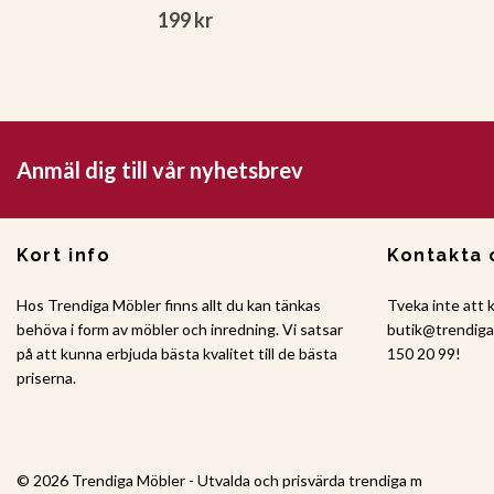
199 kr
Anmäl dig till vår nyhetsbrev
Kort info
Kontakta 
Hos Trendiga Möbler finns allt du kan tänkas
Tveka inte att 
behöva i form av möbler och inredning. Vi satsar
butik@trendig
på att kunna erbjuda bästa kvalitet till de bästa
150 20 99!
priserna.
© 2026 Trendiga Möbler - Utvalda och prisvärda trendiga m