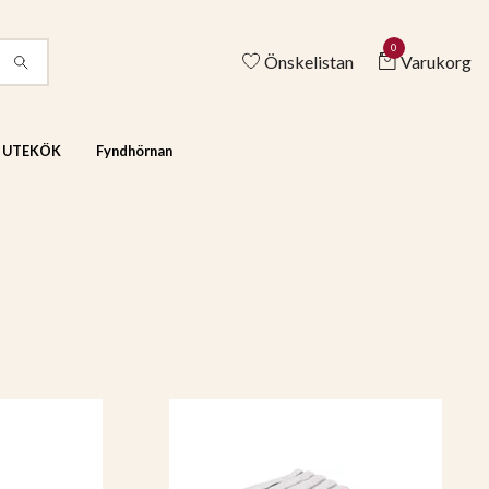
0
Önskelistan
Varukorg
& UTEKÖK
Fyndhörnan