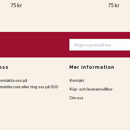
75 kr
75 kr
oss
Mer information
kontakta oss på
Kontakt
amobler.com
eller ring oss på 010-
Köp- och leveransvillkor
Om oss