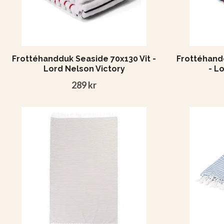
Frottéhandduk Seaside 70x130 Vit -
Frottéhand
Lord Nelson Victory
- L
289 kr