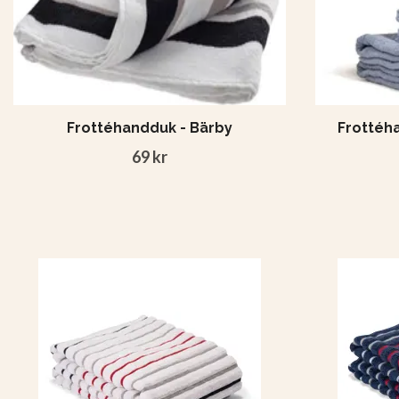
Frottéhandduk - Bärby
Frottéha
69 kr