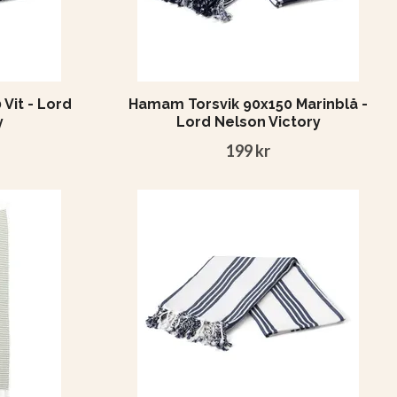
Vit - Lord
Hamam Torsvik 90x150 Marinblå -
y
Lord Nelson Victory
199 kr