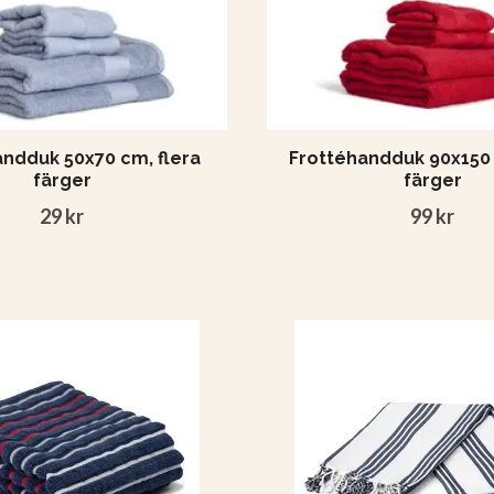
ndduk 50x70 cm, flera
Frottéhandduk 90x150 
färger
färger
29 kr
99 kr