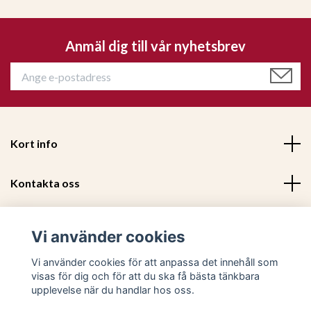
Anmäl dig till vår nyhetsbrev
Glaslykta 15x15 cm - Ljusgrön - Orrefors Jernverk
299 kr
479 kr
Kort info
Kontakta oss
Mer information
Vi använder cookies
Sociala medier
Vi använder cookies för att anpassa det innehåll som
visas för dig och för att du ska få bästa tänkbara
upplevelse när du handlar hos oss.