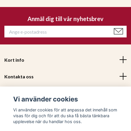
Anmäl dig till vår nyhetsbrev
Glaslykta 15x15 cm - Mörkgrön - Orrefors Jernverk
299 kr
479 kr
Kort info
Kontakta oss
Mer information
Vi använder cookies
Sociala medier
Vi använder cookies för att anpassa det innehåll som
visas för dig och för att du ska få bästa tänkbara
upplevelse när du handlar hos oss.