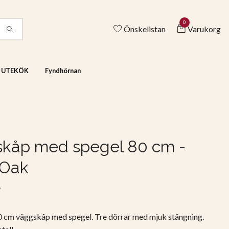
0
Önskelistan
Varukorg
& UTEKÖK
Fyndhörnan
kåp med spegel 80 cm -
 Oak
r
 cm väggskåp med spegel. Tre dörrar med mjuk stängning.