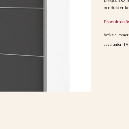
bredd: 182,5 
produkter k
Produkten är t
Artikelnummer
Leverantör:
TV