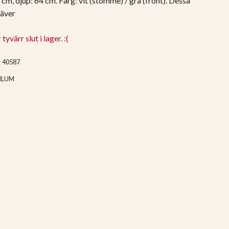
cm, djup: 64 cm. Färg: vit (stomme) / grå (front). Dessa
räver
yvärr slut i lager. :(
:
40587
ILUM