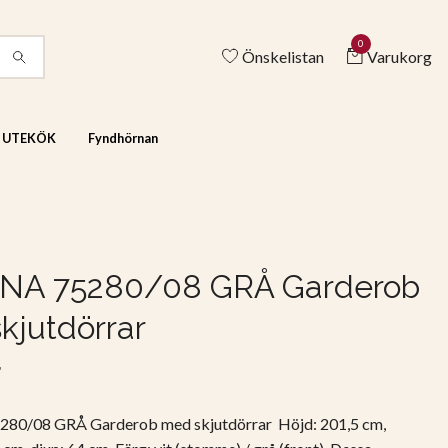
0
Önskelistan
Varukorg
& UTEKÖK
Fyndhörnan
NA 75280/08 GRÅ Garderob
kjutdörrar
r
0/08 GRÅ Garderob med skjutdörrar Höjd: 201,5 cm,