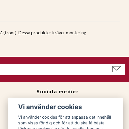
rå (front). Dessa produkter kräver montering.
Sociala medier
Facebook
Vi använder cookies
Instagram
Vi använder cookies för att anpassa det innehåll
som visas för dig och för att du ska få bästa
tänkbara upplevelse när du handlar hos oss.