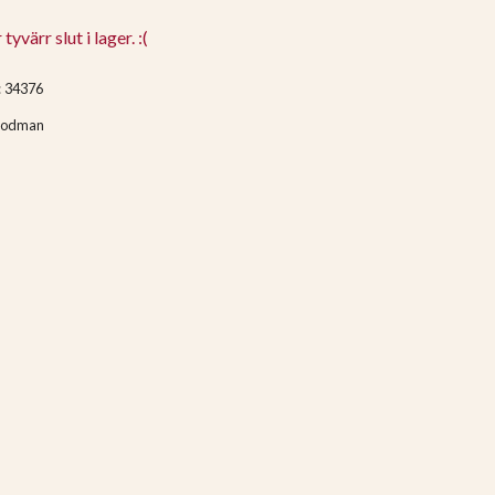
yvärr slut i lager. :(
:
34376
odman