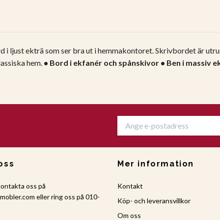
d i ljust ekträ som ser bra ut i hemmakontoret. Skrivbordet är utr
klassiska hem.
• Bord i ekfanér och spånskivor
• Ben i massiv e
oss
Mer information
kontakta oss på
Kontakt
amobler.com
eller ring oss på 010-
Köp- och leveransvillkor
Om oss