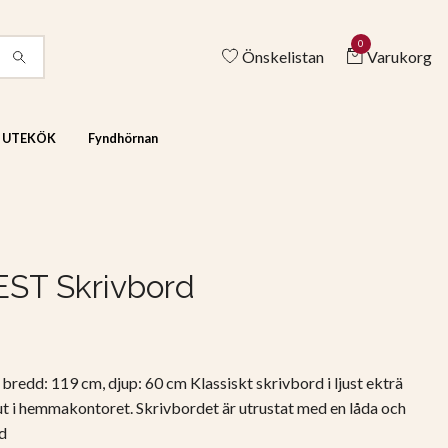
0
Önskelistan
Varukorg
& UTEKÖK
Fyndhörnan
ST Skrivbord
bredd: 119 cm, djup: 60 cm Klassiskt skrivbord i ljust ekträ
ut i hemmakontoret. Skrivbordet är utrustat med en låda och
d