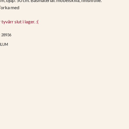
m, djup: 50 cm. Basmaterial: möbelskiva, finishfolie.
 Torka med
yvärr slut i lager. :(
:
28936
ILUM