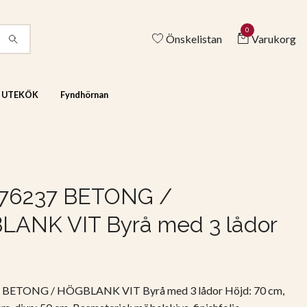
0
Önskelistan
Varukorg
& UTEKÖK
Fyndhörnan
 76237 BETONG /
ANK VIT Byrå med 3 lådor
 BETONG / HÖGBLANK VIT Byrå med 3 lådor Höjd: 70 cm,