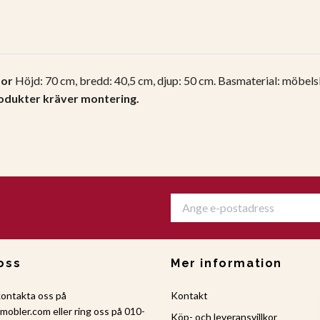
dor
Höjd: 70 cm, bredd: 40,5 cm, djup: 50 cm.
Basmaterial: möbelski
odukter kräver montering.
oss
Mer information
kontakta oss på
Kontakt
amobler.com
eller ring oss på 010-
Köp- och leveransvillkor