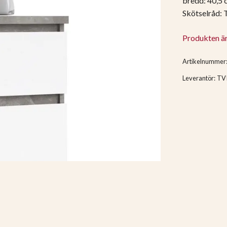
bredd: 40,5 c
Skötselråd:
Produkten är t
Artikelnummer
Leverantör:
TV