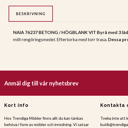
BESKRIVNING
NAIA 76237 BETONG / HÖGBLANK VIT Byrå med 3 lå
milt rengöringsmedel. Eftertorka med torr trasa.
Dessa pr
Anmäl dig till vår nyhetsbrev
Kort info
Kontakta 
Hos Trendiga Möbler finns allt du kan tänkas
Tveka inte att 
behöva i form av möbler och inredning. Vi satsar
butik@trendig