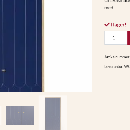
cm. Basmater
med
I lager!
Artikelnummer
Leverantör:
W