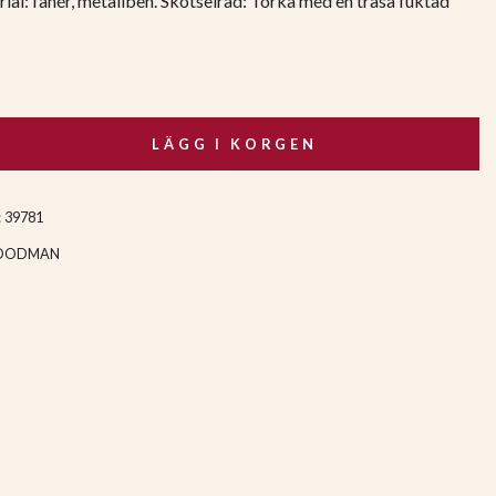
ial: fanér, metallben. Skötselråd: Torka med en trasa fuktad
LÄGG I KORGEN
:
39781
OODMAN