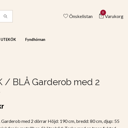
0
Önskelistan
Varukorg
& UTEKÖK
Fyndhörnan
K / BLÅ Garderob med 2
r
kr
 Garderob med 2 dörrar Höjd: 190 cm, bredd: 80 cm, djup: 55