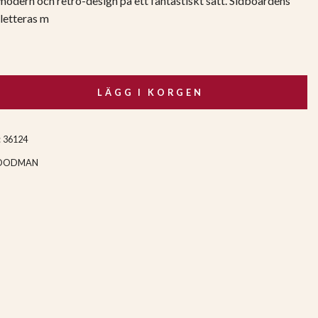
odern och retro-design på ett fantastiskt sätt. Sidboardens
letteras m
LÄGG I KORGEN
:
36124
OODMAN