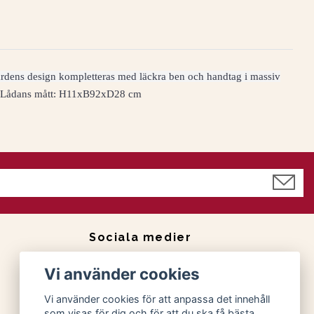
oardens design kompletteras med läckra ben och handtag i massiv
 Lådans mått:
H11x
B92xD28 cm
Sociala medier
Facebook
Vi använder cookies
Instagram
Vi använder cookies för att anpassa det innehåll
som visas för dig och för att du ska få bästa