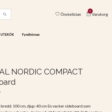
0
Önskelistan
Varukorg
& UTEKÖK
Fyndhörnan
AL NORDIC COMPACT
oard
r
 bredd: 100 cm, djup: 40 cm En vacker sideboard som