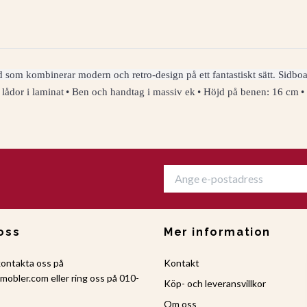
 som kombinerar modern och retro-design på ett fantastiskt sätt. Sidb
lådor i laminat
• Ben och handtag i massiv ek
• Höjd på benen: 16 cm
•
oss
Mer information
kontakta oss på
Kontakt
amobler.com
eller ring oss på 010-
Köp- och leveransvillkor
Om oss