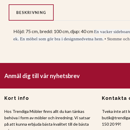
BESKRIVNING
Höjd: 75 cm, bredd: 100 cm, djup: 40 cm
En vacker sideboard
ek. En möbel som gör bra i designmedvetna hem.
• Stomme och 
Anmäl dig till vår nyhetsbrev
Kort info
Kontakta 
Hos Trendiga Möbler finns allt du kan tänkas
Tveka inte att 
behöva i form av möbler och inredning. Vi satsar
butik@trendig
på att kunna erbjuda bästa kvalitet till de bästa
150 20 99!