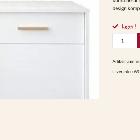
kombinerar m
design komp
I lager!
Artikelnummer
Leverantör:
W