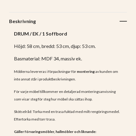
Beskrivning
DRUM / EK / 1 Soffbord
Höjd: 58 cm, bredd: 53 cm, djup: 53 cm.
Basmaterial: MDF 34, massiv ek.
Möblerna levereras i förpackningar för
montering
av kunden om
inte annat står i produktbeskrivningen.
För varje möbel tillkommer en detaljerad monteringsanvisning
som visar steg för steg hur möbel ska sättas ihop.
Skötselråd: Torka med en trasa fuktad med milt rengöringsmedel.
Eftertorka med torr trasa.
Gäller förvaringsmöbler, hallmöbler och liknande: