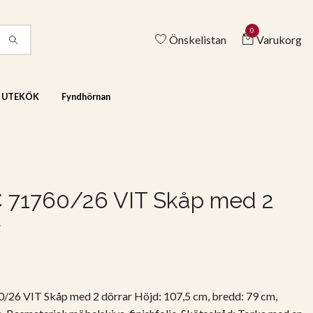
0
Önskelistan
Varukorg
& UTEKÖK
Fyndhörnan
 71760/26 VIT Skåp med 2
r
/26 VIT Skåp med 2 dörrar Höjd: 107,5 cm, bredd: 79 cm,