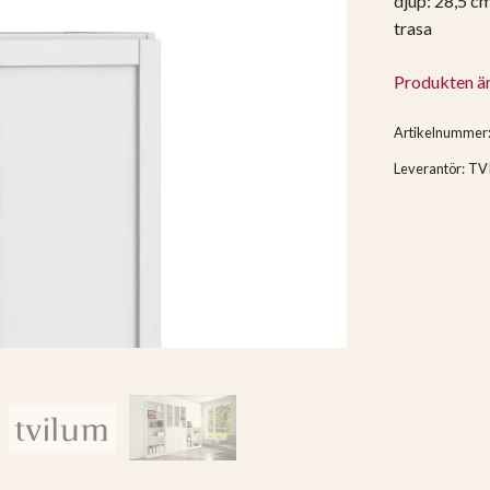
djup: 28,5 cm
trasa
Produkten är t
Artikelnummer
Leverantör:
TV