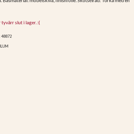
. Basmaterial: möbelskiva, finishfolie. Skötselråd: Torka med en
yvärr slut i lager. :(
:
48872
ILUM