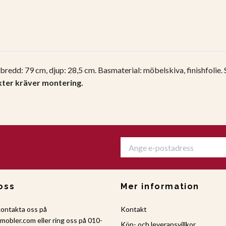
bredd: 79 cm, djup: 28,5 cm.
Basmaterial: möbelskiva, finishfolie.
ter kräver montering.
oss
Mer information
kontakta oss på
Kontakt
amobler.com
eller ring oss på 010-
Köp- och leveransvillkor