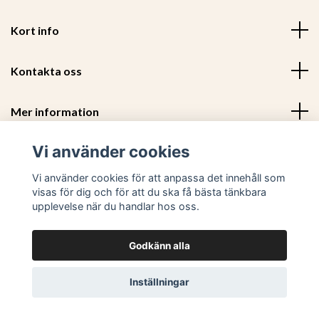
Kort info
Kontakta oss
Mer information
Vi använder cookies
Sociala medier
Vi använder cookies för att anpassa det innehåll som
visas för dig och för att du ska få bästa tänkbara
upplevelse när du handlar hos oss.
Godkänn alla
© 2026 Trendiga Möbler - Utvalda och prisvärda trendiga m
Inställningar