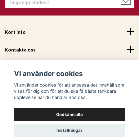
BBQ grill-/köttkniv 4-pack - Sagaform
299 kr
Kort info
Kontakta oss
Mer information
Vi använder cookies
Sociala medier
Vi använder cookies för att anpassa det innehåll som
visas för dig och för att du ska få bästa tänkbara
upplevelse när du handlar hos oss.
Godkänn alla
© 2026 Trendiga Möbler - Utvalda och prisvärda trendiga m
Inställningar